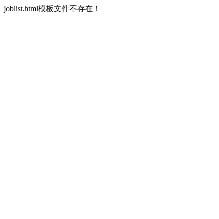
joblist.html模板文件不存在！