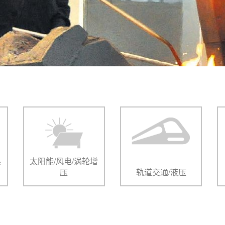
热
太阳能/风电/涡轮增
压
轨道交通/液压