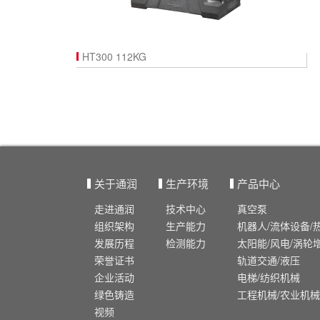
HT300 112KG
关于通润
生产环境
产品中心
走进通润
技术中心
真空泵
组织架构
生产能力
机器人/流体设备/
发展历程
检测能力
太阳能/风电/涡轮
荣誉证书
轨道交通/液压
企业活动
电梯/纺织机械
绿色铸造
工程机械/农业机械
视频