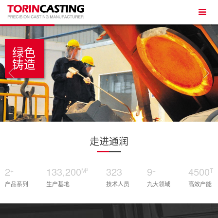
绿色
铸造
走进通润
2
133,200
323
9
4500
+
M²
+
T
产品系列
生产基地
技术人员
九大领域
高效产能