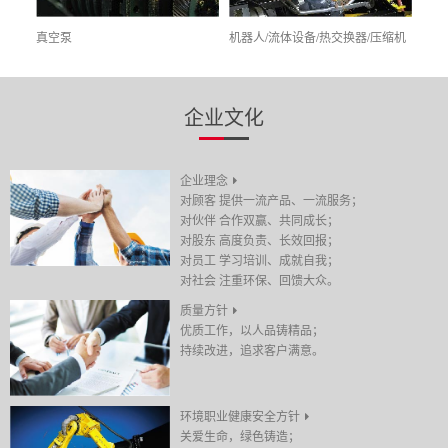
真空泵
机器人/流体设备/热交换器/压缩机
太阳
企业文化
企业理念
对顾客 提供一流产品、一流服务；
对伙伴 合作双赢、共同成长；
对股东 高度负责、长效回报；
对员工 学习培训、成就自我；
对社会 注重环保、回馈大众。
质量方针
优质工作，以人品铸精品；
持续改进，追求客户满意。
环境职业健康安全方针
关爱生命，绿色铸造；